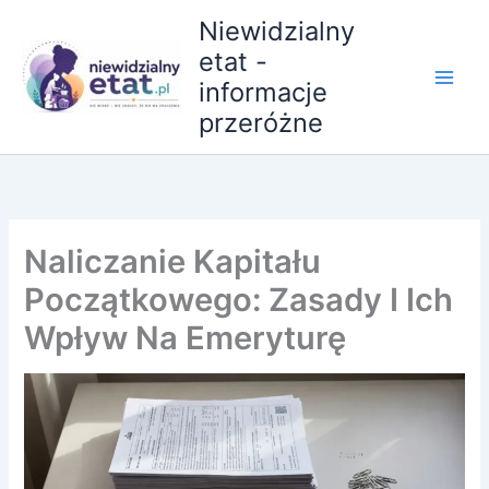
Przejdź
Niewidzialny
do
etat -
treści
informacje
przeróżne
Naliczanie Kapitału
Początkowego: Zasady I Ich
Wpływ Na Emeryturę